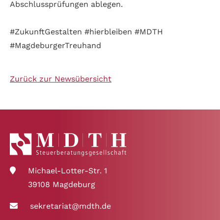
Abschlussprüfungen ablegen.
#ZukunftGestalten
#hierbleiben
#MDTH
#MagdeburgerTreuhand
Zurück zur Newsübersicht
Michael-Lotter-Str. 1
39108 Magdeburg
sekretariat@mdth.de