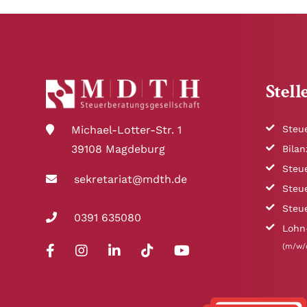
Stel
Steu
Michael-Lotter-Str. 1
39108 Magdeburg
Bila
Steu
sekretariat@mdth.de
Steu
Steu
0391 635080
Lohn
(m/w/