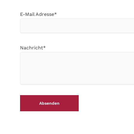
Pflichtfeld
E-Mail Adresse
*
Pflichtfeld
Nachricht
*
Absenden